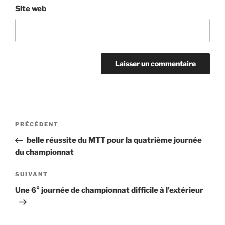
Site web
Navigation
Article
PRÉCÉDENT
de
précédent
belle réussite du MTT pour la quatrième journée
l’article
du championnat
Article
SUIVANT
suivant
Une 6° journée de championnat difficile à l’extérieur