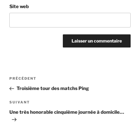
Site web
Navigation
Article
PRÉCÉDENT
de
précédent
Troisième tour des matchs Ping
l’article
Article
SUIVANT
suivant
Une très honorable cinquième journée à domicile…