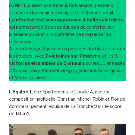
du
MTT
jouaient à l’extérieur, l’adversaire (Le Grand
Lemps) de la cinquième équipe (MTT4) étant forfait.
Le résultat est sans appel avec 4 belles victoires,
qui permettent à 3 de ces équipes de conforter leur
première place et à la quatrième de progresser au
classement.
A noter le magnifique carton plein des doubles de toutes
les équipes, avec
7 victoires sur 7 matchs
, et les
3
victoires en simples de 5 joueurs
sur les 15 engagés
: Christian, Jean-Pierre et Grégory (seniors), Robin (junior)
et Mathis (minime).
L’équipe 1
, en départementale 1 poule A, avec sa
composition habituelle (Christian, Michel, Robin et Florian)
domine largement l’équipe de La Tronche 9 sur le score
de
10 à 4
.