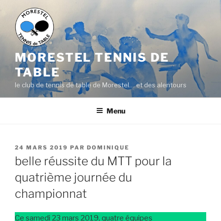
Aller
au
contenu
principal
MORESTEL TENNIS DE
TABLE
le club de tennis de table de Morestel… et des alentours
Menu
PUBLIÉ
24 MARS 2019
PAR
DOMINIQUE
LE
belle réussite du MTT pour la
quatrième journée du
championnat
Ce samedi 23 mars 2019, quatre équipes