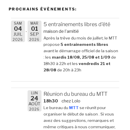
PROCHAINS ÉVÈNEMENTS:
SAM
MAR
5 entraînements libres d'été
04
01
maison de l'amitié
JUIL
SEP
Après la trêve du mois de juillet, le MTT
2026
2026
propose
5 entrainements libres
avant le démarrage officiel de la saison
: les
mardis 18/08, 25/08 et 1/09
de
18h30 à 22h et les
vendredis 21 et
28/08
de 20h à 23h
LUN
Réunion du bureau du MTT
24
18h30
chez Lolo
AOÛT
Le bureau du
MTT
se réunit pour
2026
organiser le début de saison . Si vous
avez des suggestions, remarques et
même critiques à nous communiquer,