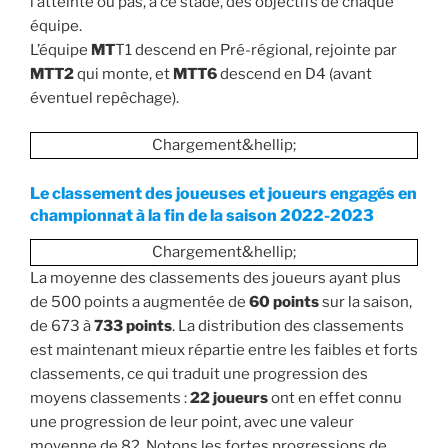
l’atteinte ou pas, à ce stade, des objectifs de chaque
équipe.
L’équipe
MT
T1 descend en Pré-régional, rejointe par
MTT2
qui monte, et
MTT6
descend en D4 (avant
éventuel repêchage).
Chargement&hellip;
Le classement des joueuses et joueurs engagés en
championnat à la fin de la saison 2022-2023
Chargement&hellip;
La moyenne des classements des joueurs ayant plus
de 500 points a augmentée de
60 points
sur la saison,
de 673 à
733 points
. La distribution des classements
est maintenant mieux répartie entre les faibles et forts
classements, ce qui traduit une progression des
moyens classements :
22 joueurs
ont en effet connu
une progression de leur point, avec une valeur
moyenne de 82. Notons les fortes progressions de