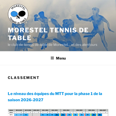
Aller
au
contenu
principal
MORESTEL TENNIS DE
TABLE
le club de tennis de table de Morestel… et des alentours
Menu
CLASSEMENT
Le niveau des équipes du MTT pour la phase 1 de la
saison 2026-20
27