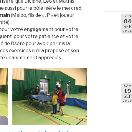
’Isère, que Diclane, Léo et Mathis
ne aussi pour le pôle Isère le mercredi
main
(Malbo, fils de « JP » et joueur
VEN
04
ite).
SEP
 pour votre engagement pour votre
202
tiquent, pour votre patience et votre
 de l’Isère pour avoir permis la
 des exercices qu’il a proposé et son
 été unanimement appréciés.
SAM
19
SEP
202