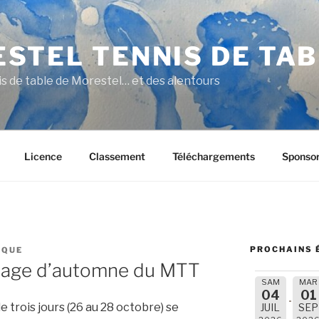
STEL TENNIS DE TA
nis de table de Morestel… et des alentours
Licence
Classement
Téléchargements
Sponso
PROCHAINS 
IQUE
 stage d’automne du MTT
SAM
MAR
04
01
e trois jours (26 au 28 octobre) se
JUIL
SEP