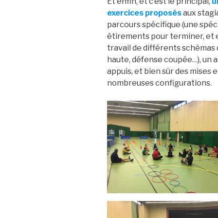
Et enfin, et c’est le principal,
u
exercices proposés
aux stagia
parcours spécifique (une spéci
étirements pour terminer, et e
travail de différents schémas 
haute, défense coupée…), un a
appuis, et bien sûr des mises 
nombreuses configurations.