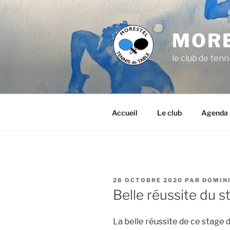
Aller
au
contenu
MORE
principal
le club de ten
Accueil
Le club
Agenda
PUBLIÉ
28 OCTOBRE 2020
PAR
DOMIN
LE
Belle réussite du
La belle réussite de ce stage d