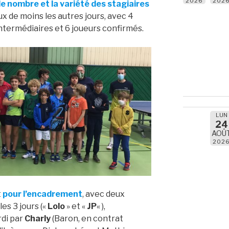
2026
202
le nombre et la variété des stagiaires
ux de moins les autres jours, avec 4
ntermédiaires et 6 joueurs confirmés.
LUN
24
AOÛ
202
t
pour l’encadrement
, avec deux
es 3 jours («
Lolo
» et «
JP
« ),
di par
Charly
(Baron, en contrat