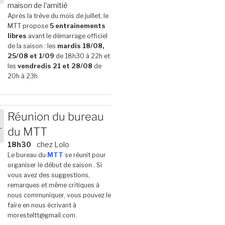
6
maison de l'amitié
Après la trêve du mois de juillet, le
MTT propose
5 entrainements
libres
avant le démarrage officiel
de la saison : les
mardis 18/08,
25/08 et 1/09
de 18h30 à 22h et
les
vendredis 21 et 28/08
de
20h à 23h
Réunion du bureau
du MTT
T
6
18h30
chez Lolo
Le bureau du
MTT
se réunit pour
organiser le début de saison . Si
vous avez des suggestions,
remarques et même critiques à
nous communiquer, vous pouvez le
faire en nous écrivant à
moresteltt@gmail.com.