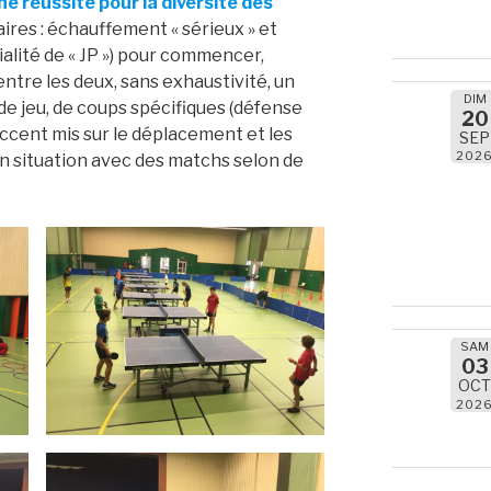
ne réussite pour la diversité des
ires : échauffement « sérieux » et
alité de « JP ») pour commencer,
ntre les deux, sans exhaustivité, un
DIM
de jeu, de coups spécifiques (défense
20
ccent mis sur le déplacement et les
SEP
202
en situation avec des matchs selon de
SAM
03
OC
202