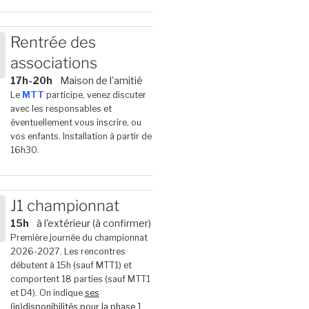
Rentrée des
associations
6
17h-20h
Maison de l'amitié
Le
MTT
participe, venez discuter
avec les responsables et
éventuellement vous inscrire, ou
vos enfants. Installation à partir de
16h30.
J1 championnat
15h
à l'extérieur (à confirmer)
6
Première journée du championnat
2026-2027. Les rencontres
débutent à 15h (sauf MTT1) et
comportent 18 parties (sauf MTT1
et D4). On indique
ses
(in)disponibilités pour la phase 1