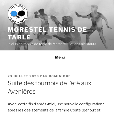
Aller
au
contenu
principal
MORESTEL TENNIS DE
TABLE
le club de tennis de table de Morestel… et des alentours
Menu
PUBLIÉ
23 JUILLET 2020
PAR
DOMINIQUE
LE
Suite des tournois de l’été aux
Avenières
Avec, cette fin d’après-midi, une nouvelle configuration :
après les désistements de la famille Coste (genoux et