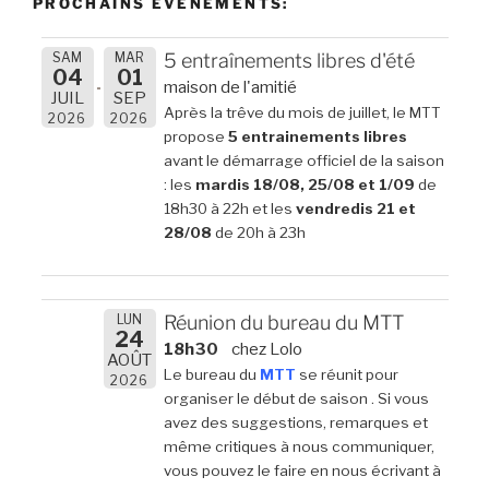
PROCHAINS ÉVÈNEMENTS:
SAM
MAR
5 entraînements libres d'été
04
01
maison de l'amitié
JUIL
SEP
Après la trêve du mois de juillet, le MTT
2026
2026
propose
5 entrainements libres
avant le démarrage officiel de la saison
: les
mardis 18/08, 25/08 et 1/09
de
18h30 à 22h et les
vendredis 21 et
28/08
de 20h à 23h
LUN
Réunion du bureau du MTT
24
18h30
chez Lolo
AOÛT
Le bureau du
MTT
se réunit pour
2026
organiser le début de saison . Si vous
avez des suggestions, remarques et
même critiques à nous communiquer,
vous pouvez le faire en nous écrivant à