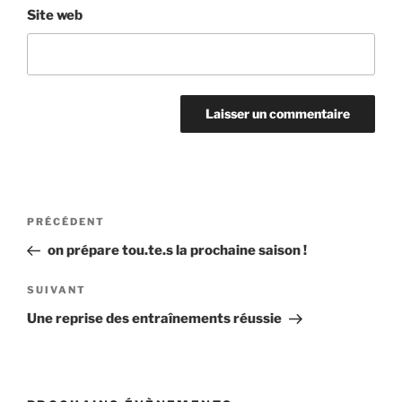
Site web
Navigation
Article
PRÉCÉDENT
de
précédent
on prépare tou.te.s la prochaine saison !
l’article
Article
SUIVANT
suivant
Une reprise des entraînements réussie