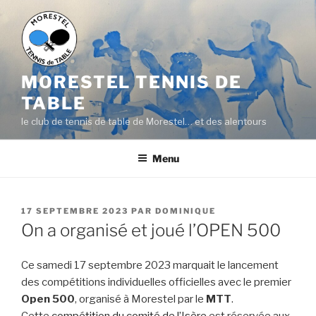
Aller
au
contenu
principal
MORESTEL TENNIS DE
TABLE
le club de tennis de table de Morestel… et des alentours
Menu
PUBLIÉ
17 SEPTEMBRE 2023
PAR
DOMINIQUE
LE
On a organisé et joué l’OPEN 500
Ce samedi 17 septembre 2023 marquait le lancement
des compétitions individuelles officielles avec le premier
Open 500
, organisé à Morestel par le
MTT
.