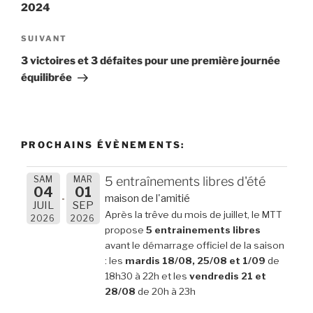
l’article
2024
Article
SUIVANT
suivant
3 victoires et 3 défaites pour une première journée
équilibrée
PROCHAINS ÉVÈNEMENTS:
SAM
MAR
5 entraînements libres d'été
04
01
maison de l'amitié
JUIL
SEP
Après la trêve du mois de juillet, le MTT
2026
2026
propose
5 entrainements libres
avant le démarrage officiel de la saison
: les
mardis 18/08, 25/08 et 1/09
de
18h30 à 22h et les
vendredis 21 et
28/08
de 20h à 23h