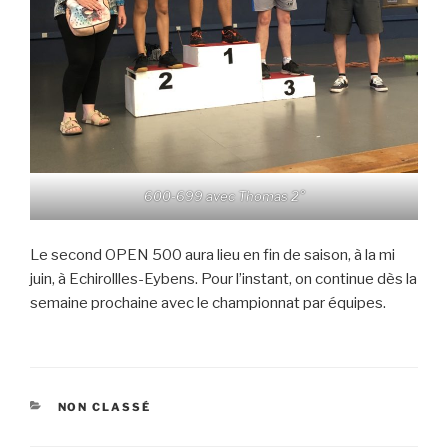
600-699 avec Thomas 2°
Le second OPEN 500 aura lieu en fin de saison, à la mi
juin, à Echirollles-Eybens. Pour l’instant, on continue dès la
semaine prochaine avec le championnat par équipes.
CATÉGORIES
NON CLASSÉ