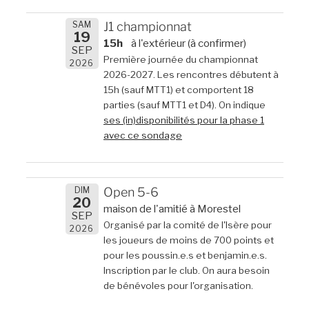
SAM
J1 championnat
19
15h
à l'extérieur (à confirmer)
SEP
Première journée du championnat
2026
2026-2027. Les rencontres débutent à
15h (sauf MTT1) et comportent 18
parties (sauf MTT1 et D4). On indique
ses (in)disponibilités pour la phase 1
avec ce sondage
DIM
Open 5-6
20
maison de l'amitié à Morestel
SEP
Organisé par la comité de l'Isère pour
2026
les joueurs de moins de 700 points et
pour les poussin.e.s et benjamin.e.s.
Inscription par le club. On aura besoin
de bénévoles pour l'organisation.