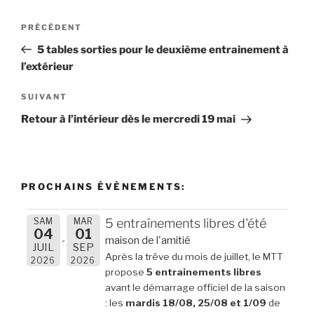
Navigation
Article
PRÉCÉDENT
de
précédent
5 tables sorties pour le deuxième entrainement à
l’article
l’extérieur
Article
SUIVANT
suivant
Retour à l’intérieur dès le mercredi 19 mai
PROCHAINS ÉVÈNEMENTS:
SAM
MAR
5 entraînements libres d'été
04
01
maison de l'amitié
JUIL
SEP
Après la trêve du mois de juillet, le MTT
2026
2026
propose
5 entrainements libres
avant le démarrage officiel de la saison
: les
mardis 18/08, 25/08 et 1/09
de