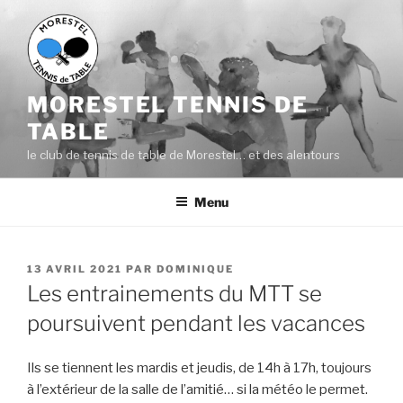
Aller
au
contenu
principal
MORESTEL TENNIS DE
TABLE
le club de tennis de table de Morestel… et des alentours
Menu
PUBLIÉ
13 AVRIL 2021
PAR
DOMINIQUE
LE
Les entrainements du MTT se
poursuivent pendant les vacances
Ils se tiennent les mardis et jeudis, de 14h à 17h, toujours
à l’extérieur de la salle de l’amitié… si la météo le permet.