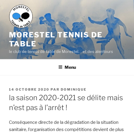
Aller
au
contenu
principal
MORESTEL TENNIS DE
TABLE
le club de tennis de table de Morestel… et des alentours
Menu
PUBLIÉ
14 OCTOBRE 2020
PAR
DOMINIQUE
LE
la saison 2020-2021 se délite mais
n’est pas à l’arrêt !
Conséquence directe de la dégradation de la situation
sanitaire, l’organisation des compétitions devient de plus