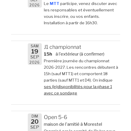
Le
MTT
participe, venez discuter avec
2026
les responsables et éventuellement
vous inscrire, ou vos enfants.
Installation à partir de 16h30.
SAM
J1 championnat
19
15h
à l'extérieur (à confirmer)
SEP
Première journée du championnat
2026
2026-2027. Les rencontres débutent à
15h (sauf MTT1) et comportent 18
parties (sauf MTT1 et D4). On indique
ses (in)disponibilités pour la phase 1
avec ce sondage
DIM
Open 5-6
20
maison de l'amitié à Morestel
SEP
Organisé par la comité de l'Isère pour