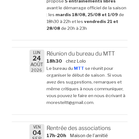
propose
5 entrainements libres
avant le démarrage officiel de la saison
: les
mardis 18/08, 25/08 et 1/09
de
18h30 à 22h et les
vendredis 21 et
28/08
de 20h à 23h
LUN
Réunion du bureau du MTT
24
18h30
chez Lolo
AOÛT
Le bureau du
MTT
se réunit pour
2026
organiser le début de saison . Si vous
avez des suggestions, remarques et
même critiques à nous communiquer,
vous pouvez le faire en nous écrivant à
moresteltt@gmail.com.
VEN
Rentrée des associations
04
17h-20h
Maison de l'amitié
SEP