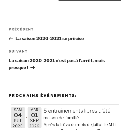
Navigation
Article
PRÉCÉDENT
de
précédent
La saison 2020-2021 se précise
l’article
Article
SUIVANT
suivant
La saison 2020-2021 n’est pas à l’arrêt, mais
presque !
PROCHAINS ÉVÈNEMENTS:
SAM
MAR
5 entraînements libres d'été
04
01
maison de l'amitié
JUIL
SEP
Après la trêve du mois de juillet, le MTT
2026
2026