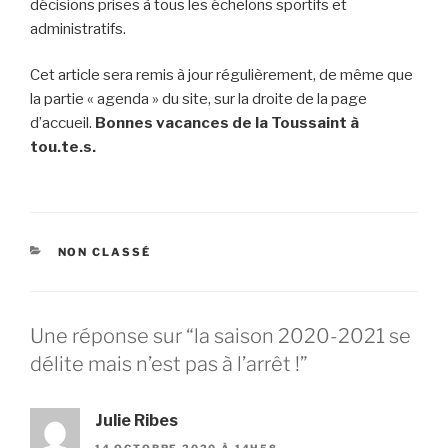
décisions prises à tous les échelons sportifs et
administratifs.
Cet article sera remis à jour régulièrement, de même que
la partie « agenda » du site, sur la droite de la page
d’accueil.
Bonnes vacances de la Toussaint à
tou.te.s.
CATÉGORIES
NON CLASSÉ
Une réponse sur “la saison 2020-2021 se
délite mais n’est pas à l’arrêt !”
Julie Ribes