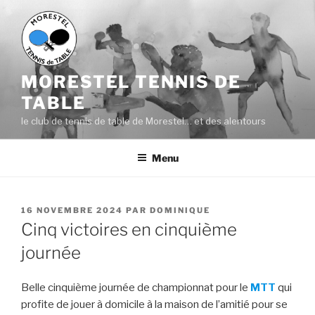
Aller
au
contenu
principal
MORESTEL TENNIS DE
TABLE
le club de tennis de table de Morestel… et des alentours
Menu
PUBLIÉ
16 NOVEMBRE 2024
PAR
DOMINIQUE
LE
Cinq victoires en cinquième
journée
Belle cinquième journée de championnat pour le
MTT
qui
profite de jouer à domicile à la maison de l’amitié pour se