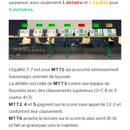
surpasser, avec seulement
1 défaite
et
1 égalité
pour
5 victoires
.
L’égalité 7-7 est pour
MTT1
qui accroche sérieusement
Sassenage, premier de la poule.
La défaite est celle de
MTT3
contre une équipe de
Seyssins avec des classements supérieurs (2×7, 8 et 9
contre 4×7).
MTT2
,
4
et
5
gagnent sur le score sans appel de 12-2 et
confortent leur classement.
MTT6
arrache la victoire sur le score le plus serré (8-6)
et fait un grand pas vers le maintien.