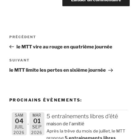
Navigation
Article
PRÉCÉDENT
de
précédent
le MTT vire au rouge en quatrième journée
l’article
Article
SUIVANT
suivant
le MTT limite les pertes en sixième journée
PROCHAINS ÉVÈNEMENTS:
SAM
MAR
5 entraînements libres d'été
04
01
maison de l'amitié
JUIL
SEP
Après la trêve du mois de juillet, le MTT
2026
2026
propose
5 entrainements libres