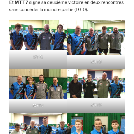
Et
MTT7
signe sa deuxième victoire en deux rencontres
sans concéder la moindre partie (10-0).
MTT1
MTT3
MTT5
MTT4