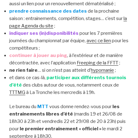
aussi un lien pour un renouvellement dématérialisé ;
prendre connaissance des dates
de la prochaine
saison : entrainements, compétition, stages… c’est sur
la
page Agenda du site
;
indiquer ses (in)disponibilités
pour les 7 premières
journées du championnat par équipe,
avec ce lien
pour les
compétiteurs ;
continuer à jouer au ping
, à l’extérieur et de manière
décontractée, avec l’application
Freeping de la FFTT
;
ne rien faire
… si on n’est pas atteint d’
hypomanie
;
et dans ce cas-là,
participer aux différents tournois
d’été
des clubs autour de vous, notamment ceux de
TTTMG
à La Tronche les mercredis à 19h.
Le bureau du
MTT
vous donne rendez-vous pour
les
entrainements libres d’été
(mardis 19 et 26/08 de
18h30 à 23h et vendredis 22 et 29/08 de 20 à 23h) puis
pour
le premier entrainement « officiel »
le mardi 2
septembre à 18h30.