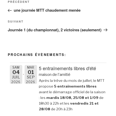
Article
PRÉCÉDENT
de
précédent
une journée MTT chaudement menée
l’article
Article
SUIVANT
suivant
Journée 1 (du championnat), 2 victoires (seulement)
PROCHAINS ÉVÈNEMENTS:
5 entraînements libres d'été
SAM
MAR
04
01
maison de l'amitié
JUIL
SEP
Après la trêve du mois de juillet, le MTT
2026
2026
propose
5 entrainements libres
avant le démarrage officiel de la saison
: les
mardis 18/08, 25/08 et 1/09
de
18h30 à 22h et les
vendredis 21 et
28/08
de 20h à 23h