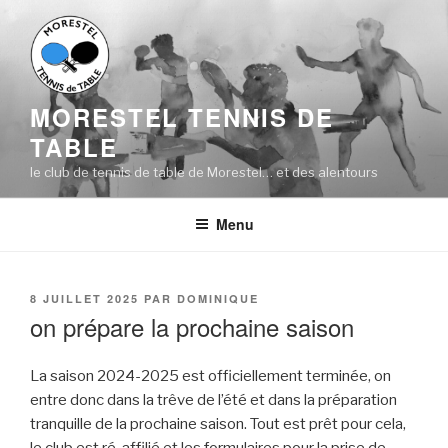
Aller
au
contenu
principal
MORESTEL TENNIS DE
TABLE
le club de tennis de table de Morestel… et des alentours
Menu
PUBLIÉ
8 JUILLET 2025
PAR
DOMINIQUE
LE
on prépare la prochaine saison
La saison 2024-2025 est officiellement terminée, on
entre donc dans la trêve de l’été et dans la préparation
tranquille de la prochaine saison. Tout est prêt pour cela,