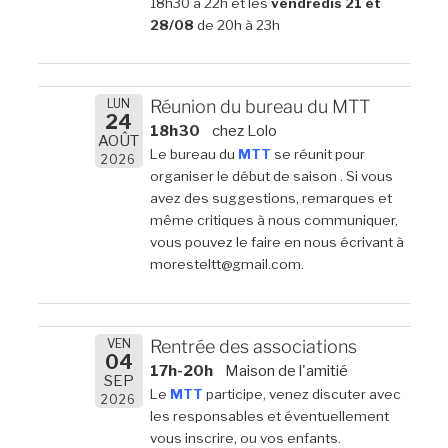
18h30 à 22h et les
vendredis 21 et
28/08
de 20h à 23h
LUN
Réunion du bureau du MTT
24
18h30
chez Lolo
AOÛT
Le bureau du
MTT
se réunit pour
2026
organiser le début de saison . Si vous
avez des suggestions, remarques et
même critiques à nous communiquer,
vous pouvez le faire en nous écrivant à
moresteltt@gmail.com.
VEN
Rentrée des associations
04
17h-20h
Maison de l'amitié
SEP
Le
MTT
participe, venez discuter avec
2026
les responsables et éventuellement
vous inscrire, ou vos enfants.