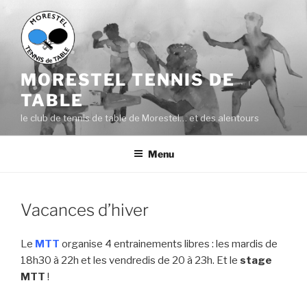
Aller
au
contenu
principal
MORESTEL TENNIS DE
TABLE
le club de tennis de table de Morestel… et des alentours
Menu
Vacances d’hiver
Le
MTT
organise 4 entrainements libres : les mardis de
18h30 à 22h et les vendredis de 20 à 23h. Et le
stage
MTT
!