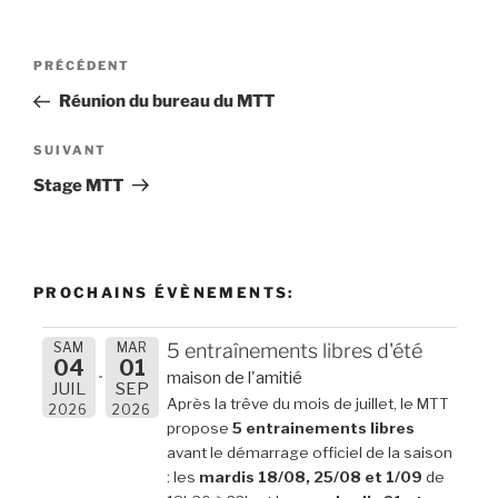
Navigation
Article
PRÉCÉDENT
de
précédent
Réunion du bureau du MTT
l’article
Article
SUIVANT
suivant
Stage MTT
PROCHAINS ÉVÈNEMENTS:
SAM
MAR
5 entraînements libres d'été
04
01
maison de l'amitié
JUIL
SEP
Après la trêve du mois de juillet, le MTT
2026
2026
propose
5 entrainements libres
avant le démarrage officiel de la saison
: les
mardis 18/08, 25/08 et 1/09
de