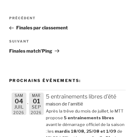
Navigation
Article
PRÉCÉDENT
de
précédent
Finales par classement
l’article
Article
SUIVANT
suivant
Finales match’Ping
PROCHAINS ÉVÈNEMENTS:
SAM
MAR
5 entraînements libres d'été
04
01
maison de l'amitié
JUIL
SEP
Après la trêve du mois de juillet, le MTT
2026
2026
propose
5 entrainements libres
avant le démarrage officiel de la saison
: les
mardis 18/08, 25/08 et 1/09
de