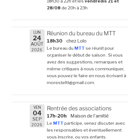
18h30 à 22h et les
vendredis 21 et
28/08
de 20h à 23h
LUN
Réunion du bureau du MTT
24
18h30
chez Lolo
AOÛT
Le bureau du
MTT
se réunit pour
2026
organiser le début de saison . Si vous
avez des suggestions, remarques et
même critiques à nous communiquer,
vous pouvez le faire en nous écrivant à
moresteltt@gmail.com.
VEN
Rentrée des associations
04
17h-20h
Maison de l'amitié
SEP
Le
MTT
participe, venez discuter avec
2026
les responsables et éventuellement
vous inscrire, ou vos enfants.