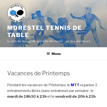
Aller
au
contenu
principal
MORESTEL TENNIS DE
TABLE
le club de tennis de table de Morestel… et des alentours
Menu
Vacances de Printemps
Pendant les vacances de Printemps, le
MTT
organise 2
entrainements libres (sans entraineur) par semaine : le
mardi de 18h30 à 23h
et le
vendredi de 20h à 23h
.