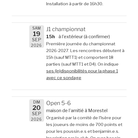
Installation à partir de 16h30.
SAM
J1 championnat
19
15h
à l'extérieur (à confirmer)
SEP
Première journée du championnat
2026
2026-2027. Les rencontres débutent à
15h (sauf MTT1) et comportent 18
parties (sauf MTT1 et D4). On indique
ses (in)disponibilités pour la phase 1
avec ce sondage
DIM
Open 5-6
20
maison de l'amitié à Morestel
SEP
Organisé par la comité de l'Isère pour
2026
les joueurs de moins de 700 points et
pour les poussin.e.s et benjamin.e.s.
Inscription par le club. On aura besoin