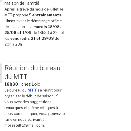
6
maison de l'amitié
Après la trêve du mois de juillet, le
MTT propose
5 entrainements
libres
avant le démarrage officiel
de la saison : les
mardis 18/08,
25/08 et 1/09
de 18h30 à 22h et
les
vendredis 21 et 28/08
de
20h à 23h
Réunion du bureau
du MTT
T
6
18h30
chez Lolo
Le bureau du
MTT
se réunit pour
organiser le début de saison . Si
vous avez des suggestions,
remarques et même critiques à
nous communiquer, vous pouvez le
faire en nous écrivant à
moresteltt@gmail.com.