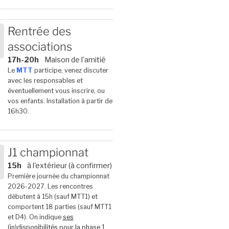
Rentrée des
associations
6
17h-20h
Maison de l'amitié
Le
MTT
participe, venez discuter
avec les responsables et
éventuellement vous inscrire, ou
vos enfants. Installation à partir de
16h30.
J1 championnat
15h
à l'extérieur (à confirmer)
6
Première journée du championnat
2026-2027. Les rencontres
débutent à 15h (sauf MTT1) et
comportent 18 parties (sauf MTT1
et D4). On indique
ses
(in)disponibilités pour la phase 1