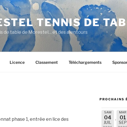
STEL TENNIS DE TA
nis de table de Morestel… et des alentours
Licence
Classement
Téléchargements
Sponso
PROCHAINS 
SAM
MAR
04
01
nat phase 1, entrée en lice des
JUIL
SEP