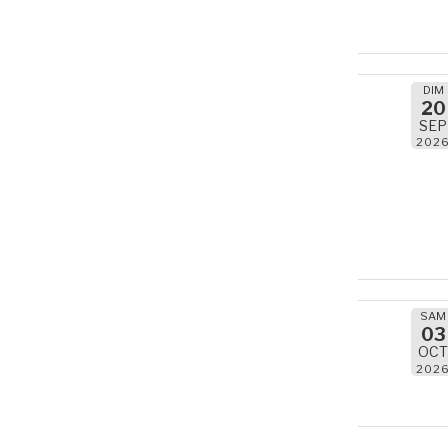
DIM
20
SEP
202
SAM
03
OC
202