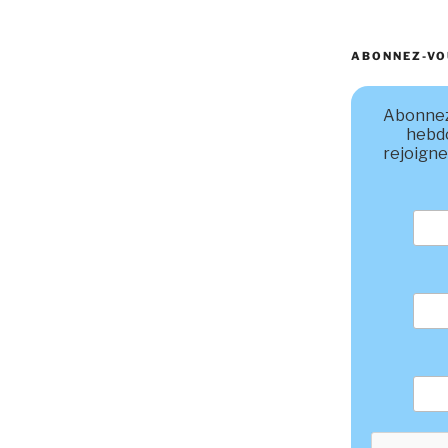
ABONNEZ-VO
Abonnez
hebd
rejoigne