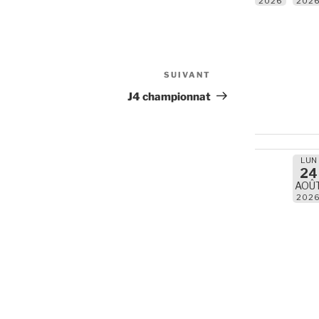
2026
202
SUIVANT
Article
suivant
J4 championnat
LUN
24
AOÛ
202