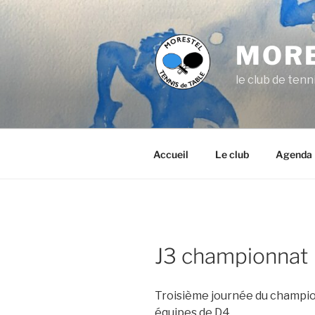
Aller
au
contenu
MORE
principal
le club de ten
Accueil
Le club
Agenda
J3 championnat
Troisième journée du champion
équipes de D4