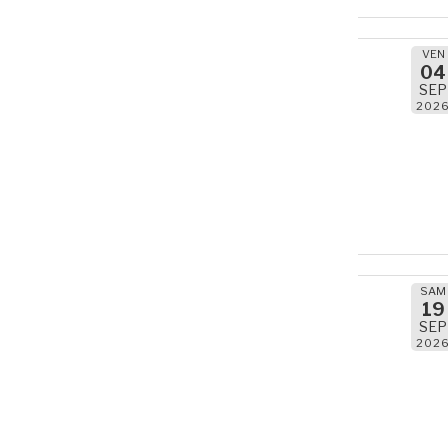
VEN
04
SEP
202
SAM
19
SEP
202