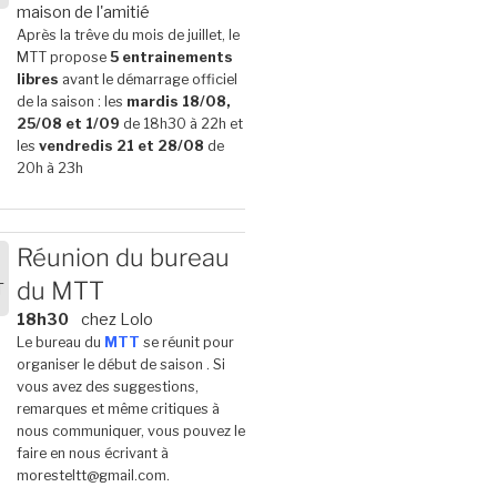
6
maison de l'amitié
Après la trêve du mois de juillet, le
MTT propose
5 entrainements
libres
avant le démarrage officiel
de la saison : les
mardis 18/08,
25/08 et 1/09
de 18h30 à 22h et
les
vendredis 21 et 28/08
de
20h à 23h
Réunion du bureau
du MTT
T
6
18h30
chez Lolo
Le bureau du
MTT
se réunit pour
organiser le début de saison . Si
vous avez des suggestions,
remarques et même critiques à
nous communiquer, vous pouvez le
faire en nous écrivant à
moresteltt@gmail.com.