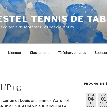
STEL TENNIS DE TA
nis de table de Morestel… et des alentours
Licence
Classement
Téléchargements
Sponso
PROCHAINS 
ch’Ping
SAM
MAR
04
01
 :
Lonan
et
Louis
en minimes,
Aaron
et
JUIL
SEP
e 9h à 9h30 et début à 10h pour les 4