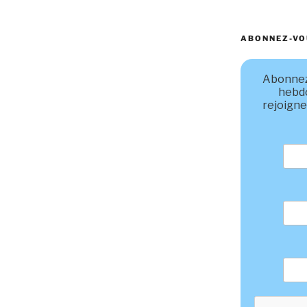
ABONNEZ-VO
Abonnez
hebd
rejoigne