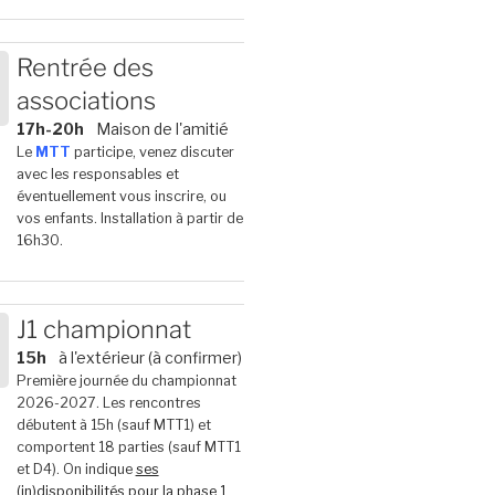
Rentrée des
associations
6
17h-20h
Maison de l'amitié
Le
MTT
participe, venez discuter
avec les responsables et
éventuellement vous inscrire, ou
vos enfants. Installation à partir de
16h30.
J1 championnat
15h
à l'extérieur (à confirmer)
6
Première journée du championnat
2026-2027. Les rencontres
débutent à 15h (sauf MTT1) et
comportent 18 parties (sauf MTT1
et D4). On indique
ses
(in)disponibilités pour la phase 1