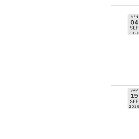
VEN
04
SEP
202
SAM
19
SEP
202