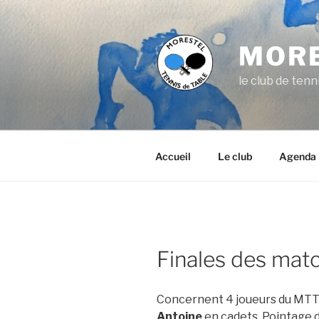
Aller
au
contenu
MORE
principal
le club de ten
Accueil
Le club
Agenda
Finales des mat
Concernent 4 joueurs du MTT
Antoine
en cadets. Pointage d