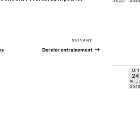
2026
202
SUIVANT
Article
suivant
es
Dernier entrainement
LUN
24
AOÛ
202