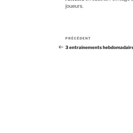
joueurs.
Navigation
Article
PRÉCÉDENT
de
précédent
3 entrainements hebdomadair
l’article