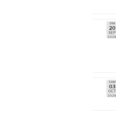
DIM
20
SEP
202
SAM
03
OC
202