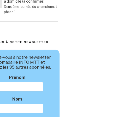
à domicile (à confirmer)
T
6
Deuxième journée du championnat
phase 1
US À NOTRE NEWSLETTER
-vous à notre newsletter
omadaire INFO MTT et
z les 95 autres abonné·es.
Prénom
Nom