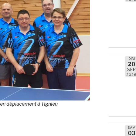
DIM
20
SEP
202
l en déplacement à Tignieu
SAM
03