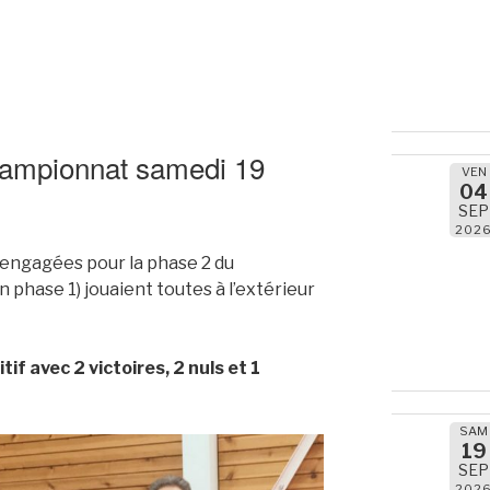
hampionnat samedi 19
VEN
04
nat
SEP
202
 engagées pour la phase 2 du
 phase 1) jouaient toutes à l’extérieur
if avec 2 victoires, 2 nuls et 1
SAM
19
SEP
202