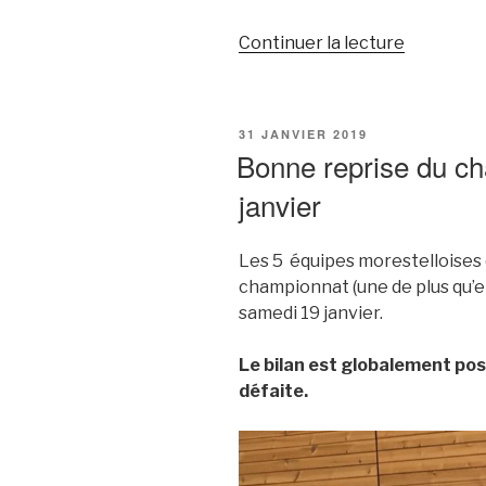
de
Continuer la lecture
« Très
bonne
deuxième
PUBLIÉ
31 JANVIER 2019
journée
LE
Bonne reprise du c
de
janvier
champion
samedi
2
Les 5 équipes morestelloises
février »
championnat (une de plus qu’en
samedi 19 janvier.
Le bilan est globalement posit
défaite.