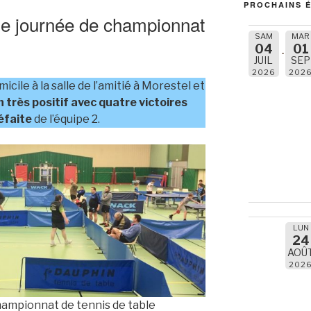
PROCHAINS 
e journée de championnat
SAM
MAR
04
01
JUIL
SEP
2026
202
icile à la salle de l’amitié à Morestel et
n très positif avec quatre victoires
éfaite
de l’équipe 2.
LUN
24
AOÛ
202
 championnat de tennis de table