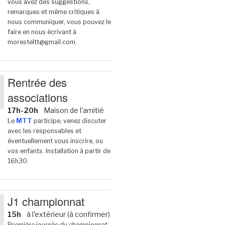
vous avez des suggestions,
remarques et même critiques à
nous communiquer, vous pouvez le
faire en nous écrivant à
moresteltt@gmail.com.
Rentrée des
associations
6
17h-20h
Maison de l'amitié
Le
MTT
participe, venez discuter
avec les responsables et
éventuellement vous inscrire, ou
vos enfants. Installation à partir de
16h30.
J1 championnat
15h
à l'extérieur (à confirmer)
6
Première journée du championnat