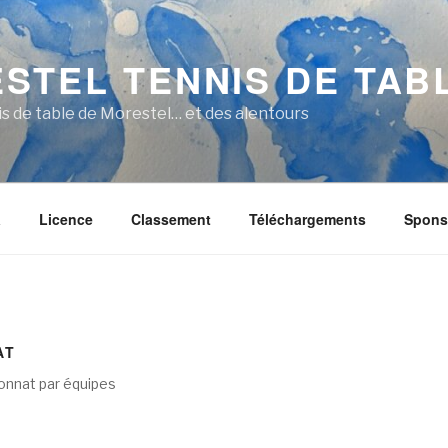
STEL TENNIS DE TAB
nis de table de Morestel… et des alentours
a
Licence
Classement
Téléchargements
Spons
AT
onnat par équipes