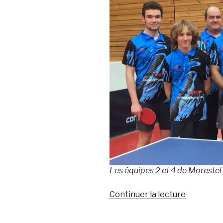
Les équipes 2 et 4 de Moreste
de
Continuer la lecture
« Bonne
reprise