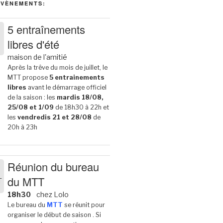
ÉVÈNEMENTS:
5 entraînements
libres d'été
6
maison de l'amitié
Après la trêve du mois de juillet, le
MTT propose
5 entrainements
libres
avant le démarrage officiel
de la saison : les
mardis 18/08,
25/08 et 1/09
de 18h30 à 22h et
les
vendredis 21 et 28/08
de
20h à 23h
Réunion du bureau
du MTT
T
6
18h30
chez Lolo
Le bureau du
MTT
se réunit pour
organiser le début de saison . Si