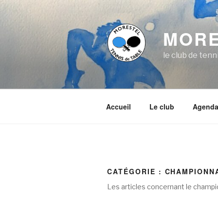
Aller
au
contenu
MORE
principal
le club de ten
Accueil
Le club
Agend
CATÉGORIE :
CHAMPIONN
Les articles concernant le champi