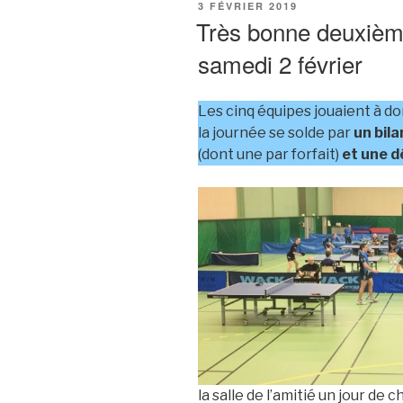
PUBLIÉ
3 FÉVRIER 2019
LE
Très bonne deuxièm
samedi 2 février
Les cinq équipes jouaient à dom
la journée se solde par
un bila
(dont une par forfait)
et une d
la salle de l’amitié un jour de