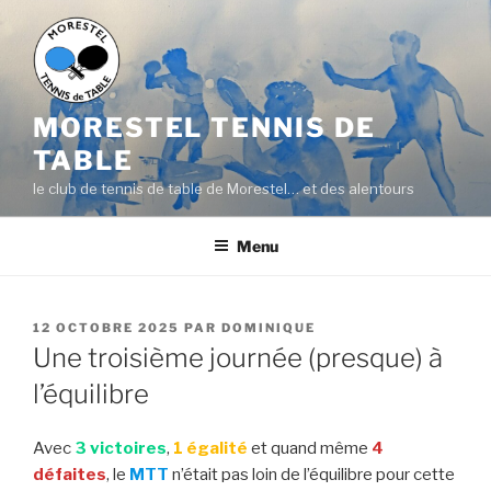
Aller
au
contenu
principal
MORESTEL TENNIS DE
TABLE
le club de tennis de table de Morestel… et des alentours
Menu
PUBLIÉ
12 OCTOBRE 2025
PAR
DOMINIQUE
LE
Une troisième journée (presque) à
l’équilibre
Avec
3 victoires
,
1 égalité
et quand même
4
défaites
, le
MTT
n’était pas loin de l’équilibre pour cette