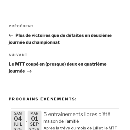
Navigation
Article
PRÉCÉDENT
de
précédent
Plus de victoires que de défaites en deuxième
l’article
journée du championnat
Article
SUIVANT
suivant
Le MTT coupé en (presque) deux en quatrième
journée
PROCHAINS ÉVÈNEMENTS:
SAM
MAR
5 entraînements libres d'été
04
01
maison de l'amitié
JUIL
SEP
Après la trêve du mois de juillet, le MTT
2026
2026