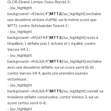
GLOB (Grand-Lemps-Oyeu-Burcin) 3 ;
– [su_highlight
background= »#2acb14″]
MTT2
[/su_highlight] enchaine
une deuxième victoire d’affilé, sur le même score que
MTT1, contre Grésivandan-Touvet 2 ;
– [su_highlight
background= »#f2d744″]
MTT3
[/su_highlight] reste à
l’équilibre, 1 défaite puis 1 victoire et 1 égalité, contre
Varces-Vif 3 ;
– [su_highlight
background= »#cb3d14″]
MTT4
[/su_highlight] enchaîne
avec une deuxième défaite, sur un score serré (6-8)
contre Varces-Vif 4, après une première journée
victorieuse ;
– [su_highlight
background= »#cb3d14″]
MTT5
[/su_highlight] connaît sa
troisième défaite consécutive, contre Vernioz 3, sur un
score certes serré 6-8 ;
– [su_highlight