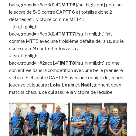
background= »#cb3d14″]
MTT6
[/su_highlight] perd sur
le score de 5-9 contre CAPTT 6 et totalise donc 2
défaites et 1 victoire comme MTT4 ;
– [su_highlight
background= »#cb3d14″]
MTT7
[/su_highlight] fait
comme MTT5 avec une troisième défaite de rang, sur le
score de 5-9 contre Le Touvet 5 ;
– [su_highlight
background= »#2acb14″]
MTT8
[/su_highlight] soigne
son entrée dans la compétition avec une belle première
victoire 6-4 contre CAPTT 9 avec une équipe de jeunes
joueuse et joueurs :
Lola
,
Louis
et
Naël
gagnent deux
matchs chacun, ce qui assure la victoire de l’équipe.