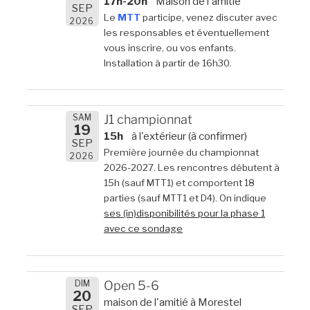
17h-20h
Maison de l'amitié
SEP
Le
MTT
participe, venez discuter avec
2026
les responsables et éventuellement
vous inscrire, ou vos enfants.
Installation à partir de 16h30.
SAM
J1 championnat
19
15h
à l'extérieur (à confirmer)
SEP
Première journée du championnat
2026
2026-2027. Les rencontres débutent à
15h (sauf MTT1) et comportent 18
parties (sauf MTT1 et D4). On indique
ses (in)disponibilités pour la phase 1
avec ce sondage
DIM
Open 5-6
20
maison de l'amitié à Morestel
SEP