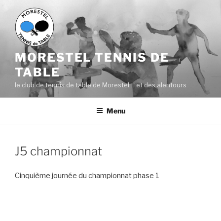
Aller
au
contenu
principal
MORESTEL TENNIS DE
TABLE
le club de tennis de table de Morestel… et des alentours
Menu
J5 championnat
Cinquième journée du championnat phase 1