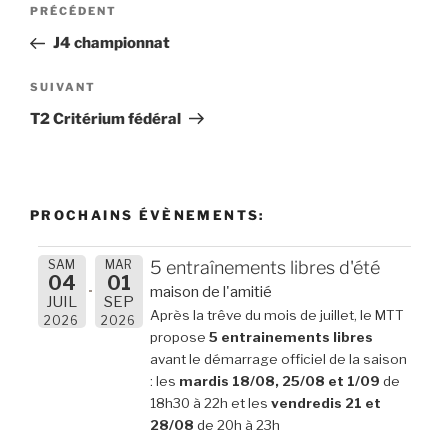
Navigation
Article
PRÉCÉDENT
de
précédent
J4 championnat
l’article
Article
SUIVANT
suivant
T2 Critérium fédéral
PROCHAINS ÉVÈNEMENTS:
SAM
MAR
5 entraînements libres d'été
04
01
maison de l'amitié
JUIL
SEP
Après la trêve du mois de juillet, le MTT
2026
2026
propose
5 entrainements libres
avant le démarrage officiel de la saison
: les
mardis 18/08, 25/08 et 1/09
de
18h30 à 22h et les
vendredis 21 et
28/08
de 20h à 23h