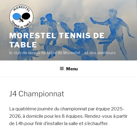
Aller
au
contenu
principal
MORESTEL TENNIS DE
TABLE
le club de tennis de table de Morestel… et des alentours
Menu
J4 Championnat
La quatrième journée du championnat par équipe 2025-
2026, à domicile pour les 8 équipes. Rendez-vous à partir
de 14h pour finir d’installer la salle et s’échauffer.