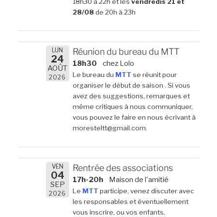
18h30 à 22h et les
vendredis 21 et
28/08
de 20h à 23h
LUN
Réunion du bureau du MTT
24
18h30
chez Lolo
AOÛT
Le bureau du
MTT
se réunit pour
2026
organiser le début de saison . Si vous
avez des suggestions, remarques et
même critiques à nous communiquer,
vous pouvez le faire en nous écrivant à
moresteltt@gmail.com.
VEN
Rentrée des associations
04
17h-20h
Maison de l'amitié
SEP
Le
MTT
participe, venez discuter avec
2026
les responsables et éventuellement
vous inscrire, ou vos enfants.