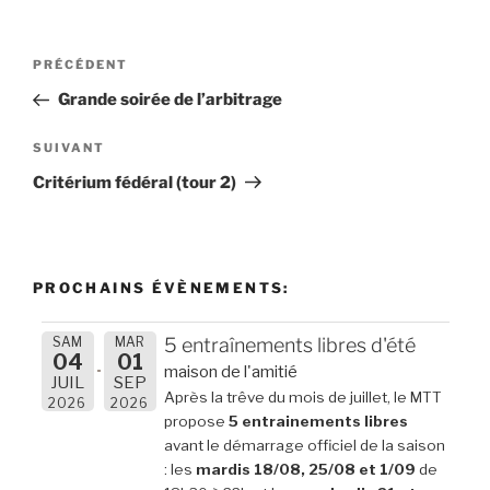
Navigation
Article
PRÉCÉDENT
de
précédent
Grande soirée de l’arbitrage
l’article
Article
SUIVANT
suivant
Critérium fédéral (tour 2)
PROCHAINS ÉVÈNEMENTS:
SAM
MAR
5 entraînements libres d'été
04
01
maison de l'amitié
JUIL
SEP
Après la trêve du mois de juillet, le MTT
2026
2026
propose
5 entrainements libres
avant le démarrage officiel de la saison
: les
mardis 18/08, 25/08 et 1/09
de