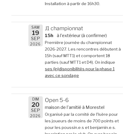
Installation à partir de 16h30.
SAM
J1 championnat
19
15h
à l'extérieur (à confirmer)
SEP
Première journée du championnat
2026
2026-2027. Les rencontres débutent à
15h (sauf MTT1) et comportent 18
parties (sauf MTT1 et D4). On indique
ses (in)disponibilités pour la phase 1
avec ce sondage
DIM
Open 5-6
20
maison de l'amitié à Morestel
SEP
Organisé par la comité de l'Isère pour
2026
les joueurs de moins de 700 points et
pour les poussin.e.s et benjamin.e.s.
Inscription par le club. On aura besoin