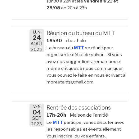
18h30 à 22h et les
vendredis 21 et
28/08
de 20h à 23h
LUN
Réunion du bureau du MTT
24
18h30
chez Lolo
AOÛT
Le bureau du
MTT
se réunit pour
2026
organiser le début de saison . Si vous
avez des suggestions, remarques et
même critiques à nous communiquer,
vous pouvez le faire en nous écrivant à
moresteltt@gmail.com.
VEN
Rentrée des associations
04
17h-20h
Maison de l'amitié
SEP
Le
MTT
participe, venez discuter avec
2026
les responsables et éventuellement
vous inscrire, ou vos enfants.