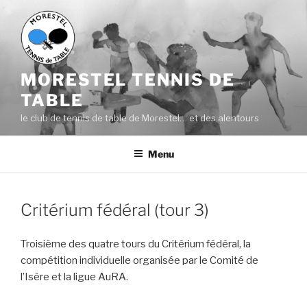
Aller
au
contenu
principal
MORESTEL TENNIS DE
TABLE
le club de tennis de table de Morestel… et des alentours
Menu
Critérium fédéral (tour 3)
Troisième des quatre tours du Critérium fédéral, la
compétition individuelle organisée par le Comité de
l’Isère et la ligue AuRA.