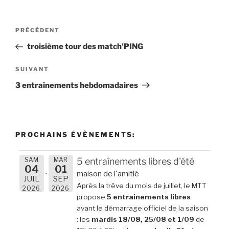
Navigation
Article
PRÉCÉDENT
de
précédent
troisième tour des match’PING
l’article
Article
SUIVANT
suivant
3 entrainements hebdomadaires
PROCHAINS ÉVÈNEMENTS:
SAM
MAR
5 entraînements libres d'été
04
01
maison de l'amitié
JUIL
SEP
Après la trêve du mois de juillet, le MTT
2026
2026
propose
5 entrainements libres
avant le démarrage officiel de la saison
: les
mardis 18/08, 25/08 et 1/09
de