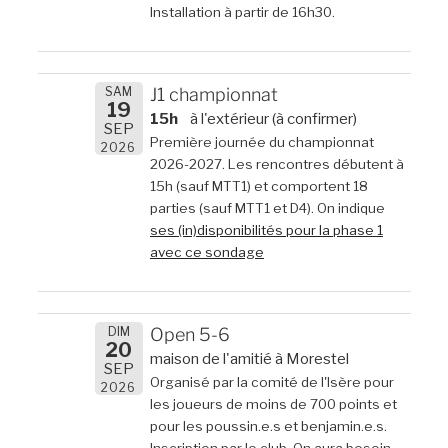
Installation à partir de 16h30.
SAM
J1 championnat
19
15h
à l'extérieur (à confirmer)
SEP
Première journée du championnat
2026
2026-2027. Les rencontres débutent à
15h (sauf MTT1) et comportent 18
parties (sauf MTT1 et D4). On indique
ses (in)disponibilités pour la phase 1
avec ce sondage
DIM
Open 5-6
20
maison de l'amitié à Morestel
SEP
Organisé par la comité de l'Isère pour
2026
les joueurs de moins de 700 points et
pour les poussin.e.s et benjamin.e.s.
Inscription par le club. On aura besoin